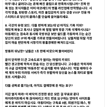
아무 데나 굴러다니는 흔해 빠진 클립으로 만족하시렵니까? 진짜 안
목 있는 포식자들은 이미 야코레드의 명품 라인업에 안착했습니다. 시
각적 연출, 탄탄한 스토리, 미친 몰입감까지 모두 갖춘 VVIP 전용 마
스터피스로 당신의 클래스를 단숨에 끌어올리세요.
8. 극강의 유령 모드: 다들 편하게 보는데 넌 아직도 기록 지워?
재밌게 봐놓고 혹시나 걸릴까 봐 벌벌 떨며 방문 기록 삭제하시나요?
야동레드는 접속과 동시에 국방부급 보안 쉴드를 가동하여 끄는 순간
당신의 모든 IP와 캐시를 가루로 만들어버립니다. 남들처럼 뒤탈 걱정
없이 마음 편안하게 시청각의 황홀경에만 빠져드십시오.
방통위 워닝창? 남들은 1초 만에 비웃으며 뚫어버린다
문이 닫히면 더 큰 고속도로가 열리는 마법의 키워드
빨간 경고창에 막혀서 한숨 쉬는 건 당신뿐입니다. 고수들은 막히자마
자 구글 검색창에 '야동추천' 네 글자를 박아 넣습니다. 막힐 때마다 수
백 개의 우회 미러링 서버가 즉각 부활하여 당신을 논스톱 파티로 텔레
포트 시켜줍니다.
다들 공짜로 즐기는데, 아직도 결제창에 돈 박는 호구?
지갑 열지 마라! 이 바닥의 진정한 왕은 모든 걸 무료로 푼다
하이라이트에서 뚝 끊어버리고 카드 번호 요구하는 양아치 사이트들
에게 돈 바치지 마십시오. 야동티비는 구독료 0원, 회원가입 패스, 평