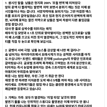
1. 원시인 탈출: 남들은 현지화 200% '초월 번역'에 미쳐있다
앞뒤 문맥 다 짤라먹는 발번역 자막 보면서 분위기 깨는 짓은 이제 원
시인들이나 하는 겁니다. 서양자막야동 보러가기는 그딴 허접한 텍스
트를 모조리 갈아엎었습니다. 최신 밈과 현지 은어까지 완벽하게 패치
한, 뇌리에 꽂히는 찰진 의역으로 남들은 벌써 차원이 다른 몰입감을
경험 중입니다.
대사 한 줄로 심박수를 터뜨리는 매직
배우의 입 모양과 0.1초 단위로 맞아떨어지는 완벽한 싱크로율! 남들
이 왜 소리를 끄고도 미친 듯이 열광하는지, 그 압도적인 자막의 퀄리
티를 직접 두 눈으로 확인해 보십시오.
2. 굼벵이 서버 극혐: 남들 논스톱 감상할 때 너만 렉 걸리니?
숨 넘어가는 하이라이트에서 모래시계가 뜨는 끔찍한 사이트를 아직
도 쓰십니까? 트렌드 세터들은 진작에 yadongtv의 무중단 인프라로
갈아탔습니다. 글로벌 트래픽 폭격에도 끄떡없는 초거대 분산망으로,
터치하는 즉시 눈앞에 쏟아지는 광속 스트리밍의 세계로 오십시오. :
야동티비 우회접속 알아보기
짜증 나는 팝업 폭탄, 우린 그런 거 취급 안 한다
재생 한 번 하려면 지저분한 도박 배너 5개를 꺼야 하는 3류 사이트는
버리세요. 진짜배기들은 팝업 하나 없는 클린한 환경에서 오직 영상의
쾌감에만 집중하고 있습니다.
3. 가짜는 가라: 모두가 열광하는 '리얼 타임' 날것의 향연
발연기 풀풀 나는 인위적인 스튜디오 촬영본은 이제 아무도 안 봅니
다. 현재 커뮤니티를 휩쓸고 있는 대세는 bj야동 알아보기 카테고리의