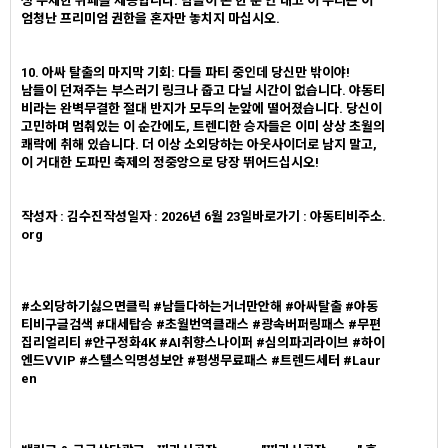
생 무제한 뷔페를 제공합니다. 남들이 돈 한 푼 안 내고 이 누리는 이
엄청난 프리미엄 권한을 혼자만 놓치지 마십시오.
10. 아싸 탈출의 마지막 기회: 다들 파티 중인데 당신만 밖이야!
남들이 던져주는 부스러기 링크나 줍고 다닐 시간이 없습니다. 야동티
비라는 완벽무결한 절대 반지가 모두의 눈앞에 떨어졌습니다. 당신이
고민하며 멈춰있는 이 순간에도, 트렌디한 승자들은 이미 상상 초월의
쾌락에 취해 있습니다. 더 이상 소외당하는 아웃사이더로 남지 말고,
이 거대한 도파민 축제의 정중앙으로 당장 뛰어드십시오!
작성자 : 김수진작성일자 : 2026년 6월 23일바로가기 : 야동티비주소.
org
#소외당하기싫으면클릭 #남들다하는거너만안해 #아싸탈출 #야동
티비구글검색 #대세탑승 #초월번역클래스 #광속버퍼링패스 #무편
집리얼리티 #안구정화4K #AI취향스나이퍼 #심의파괴라이브 #하이
엔드VVIP #스텔스익명성보안 #평생무료패스 #트렌드세터 #Laur
en