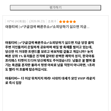
야*비 (비회원)
(2026.06.23)
조회 0
야동티비 | ✅구글검색 빠른주소✅소외당하기 싫으면 지금...
야동티비 | ✅구글검색 빠른주소✅소외당하기 싫으면 지금 당장 클릭
주변 지인들끼리 은밀하게 공유하며 매일 밤 축제를 벌이고 있는데,
당신만 이 거대한 트렌드를 모르고 바보처럼 겉돌고 계십니까? 눈치
빠른 상위 1% 유저들은 진작에 갈아탄 완벽한 쾌락의 성지, 한국야동
프리패스 티켓이 드디어 당신에게도 주어졌습니다. 남들은 꿀 빨며 즐
기는 특권을 혼자만 몰라서 평생 아싸로 남을 작정이 아니라면, 1초라
도 빨리 이 흐름에 탑승하십시오.
야동티비← 더 이상 뒤처지지 마라! 시대의 대세가 모인 VVIP 라운지
로 즉시 입장