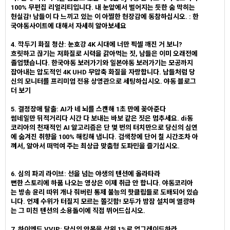
100% 무편집 리얼리티입니다. 내 눈앞에서 벌어지는 듯한 숨 막히는
현실감! 남들이 다 느끼고 있는 이 아찔한 현장감에 동참하십시오. : 한
국야동사이트에 대해서 자세히 알아보세요
4. 깍두기 화질 청산: 눈호강 4K 시대에 너만 픽셀 깨진 거 보니?
흐릿하고 끊기는 저화질로 시력을 갉아먹는 짓, 남들은 이미 오래전에
졸업했습니다. 한국야동 보러가기와 일본야동 보러가기는 모공까지
잡아내는 압도적인 4K UHD 무압축 화질을 자랑합니다. 남들처럼 당
신의 모니터를 프리미엄 전용 상영관으로 세팅하십시오. 야동 블로그
더 보기
5. 결정장애 탈출: AI가 네 뇌를 스캔해 1초 만에 꽂아준다
썸네일만 뒤적거리다 시간 다 보내는 바보 같은 짓은 멈추세요. di동
코리아의 천재적인 AI 알고리즘은 단 몇 번의 터치만으로 당신의 심연
에 숨겨진 취향을 100% 해킹해 냅니다. 검색창에 단어 칠 시간조차 아
껴서, 알아서 떠먹여 주는 최상급 맞춤형 도파민을 즐기십시오.
6. 심의 파괴 라이브: 선을 넘는 야생의 텐션에 올라타라
뻔한 스토리에 하품 나오는 영상은 이제 취급 안 합니다. 야동코리아
는 방송 윤리 따위 개나 줘버린 통제 불능의 핫클립들로 도배되어 있습
니다. 언제 수위가 터질지 모르는 쫄깃함! 모두가 밤잠 설치며 열광하
는 그 미친 텐션의 소용돌이에 직접 뛰어드십시오.
7. 하이엔드 VVIP: 당신의 안목을 상위 1%로 업그레이드하라